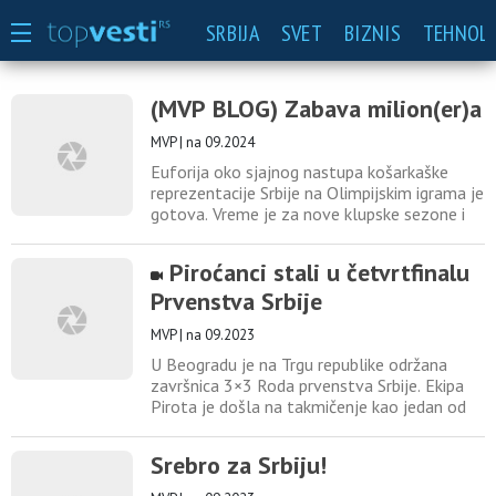
SRBIJA
SVET
BIZNIS
TEHNOLO
(MVP BLOG) Zabava milion(er)a
MVP
|
na 09.2024
Euforija oko sjajnog nastupa košarkaške
reprezentacije Srbije na Olimpijskim igrama je
gotova. Vreme je za nove klupske sezone i
sve ono što one nose godinama unazad, a
najmanje je vezano za teren. Kao da je
Piroćanci stali u četvrtfinalu
nekom zasmetalo što su u centru pažnje baš
Prvenstva Srbije
košarkaši i kao da su postale problem slike
gde bivši i sadašnji partizanovci i zvezdaši
MVP
|
na 09.2023
zagrljeni
U Beogradu je na Trgu republike održana
završnica 3×3 Roda prvenstva Srbije. Ekipa
Pirota je došla na takmičenje kao jedan od
favorita za visok plasman, a takav status
davali su joj rezultati postignuti ove sezone.
Srebro za Srbiju!
Ipak, činjenica je da su Piroćanci tokom
sezone promenili sastav i da su u prestonicu