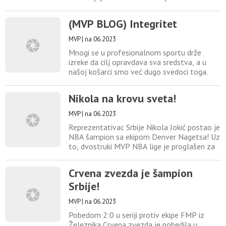
Ekipa 3×3 Pirot postoji više od pet godina,
osvojila je brojne turnire i aktuelni je
(MVP BLOG) Integritet
šampion “MTS 3×3 streetball lige”. Koliko je
ulični basket u ekspanziji u Srbiji govori i
MVP
|
na 06.2023
podatak da se trenutno igraju tri paralelne
Mnogi se u profesionalnom sportu drže
izreke da cilj opravdava sva sredstva, a u
našoj košarci smo već dugo svedoci toga.
Večiti rivali su ti koji ne biraju način da dođu
do cilja i o njihovim metodama smo pisali
Nikola na krovu sveta!
mnogo puta. Još više puta nismo jer je u
mnogim slučajevima pravo ispred pravde i
MVP
|
na 06.2023
razlikuju se teorija i praksa. Sada nećemo o
Reprezentativac Srbije Nikola Jokić postao je
Zvezdi i Partizanu,
NBA šampion sa ekipom Denver Nagetsa! Uz
to, dvostruki MVP NBA lige je proglašen za
najboljeg igrača finalne serije! Nagetsi su
tako osvojili prvu titulu u istoriji kluba i NBA
Crvena zvezda je šampion
lige, a značajne zasluge ima i naš Ognjen
Srbije!
Stojaković, dugogodišnji trener u stručnom
štabu Denvera. U velikom finalu, ali u dresu
MVP
|
na 06.2023
Pobedom 2:0 u seriji protiv ekipe FMP iz
Železnika Crvena zvezda je pobedila u