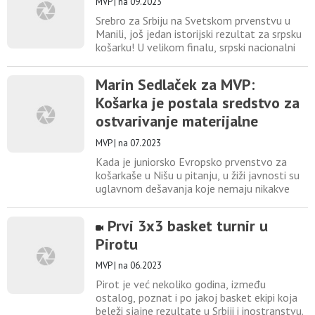
MVP
|
na 09.2023
na finalni turnir došli dosta istrošeni zbog
Srebro za Srbiju na Svetskom prvenstvu u
obaveza
Manili, još jedan istorijski rezultat za srpsku
košarku! U velikom finalu, srpski nacionalni
tim je izgubio od Nemačke 77:83. Meč je
počeo pogocima Stefana i Nikole Jovića za
Marin Sedlaček za MVP:
početnih 5:0 u korist Srbije. Na drugoj strani,
Košarka je postala sredstvo za
uzvratili su Franc Vagner i Šruder. U trećem
minutu sureta, povredu prilikom prodora je
ostvarivanje materijalne
satisfakcije
MVP
|
na 07.2023
Kada je juniorsko Evropsko prvenstvo za
košarkaše u Nišu u pitanju, u žiži javnosti su
uglavnom dešavanja koje nemaju nikakve
veze sa sportom. Odlične igre reprezentacije
Srbije, fantastična atmosfera u Čairu i veliki
Prvi 3x3 basket turnir u
broj dece koji pružaju frenetičnu podršku
Pirotu
srpskim juniorima nisu toliko važni. Takve
priče ne povećavaju “reach” i “klikove”. Tako
MVP
|
na 06.2023
potpuno
Pirot je već nekoliko godina, između
ostalog, poznat i po jakoj basket ekipi koja
beleži sjajne rezultate u Srbiji i inostranstvu.