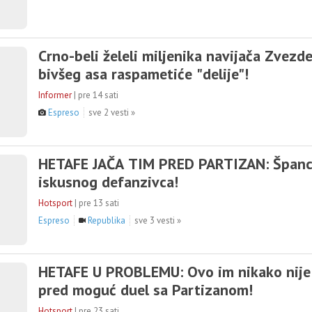
Crno-beli želeli miljenika navijača Zvezd
bivšeg asa raspametiće "delije"!
Informer
|
pre 14 sati
Espreso
sve 2 vesti »
HETAFE JAČA TIM PRED PARTIZAN: Španci
iskusnog defanzivca!
Hotsport
|
pre 13 sati
Espreso
Republika
sve 3 vesti »
HETAFE U PROBLEMU: Ovo im nikako nije
pred moguć duel sa Partizanom!
Hotsport
|
pre 23 sati