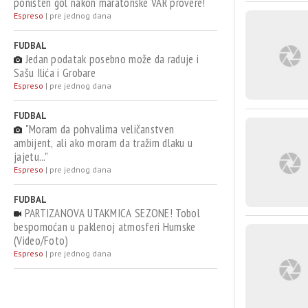
poništen gol nakon maratonske VAR provere!
Espreso
|
pre jednog dana
FUDBAL
Jedan podatak posebno može da raduje i
Sašu Ilića i Grobare
Espreso
|
pre jednog dana
FUDBAL
"Moram da pohvalima veličanstven
ambijent, ali ako moram da tražim dlaku u
jajetu..."
Espreso
|
pre jednog dana
FUDBAL
PARTIZANOVA UTAKMICA SEZONE! Tobol
bespomoćan u paklenoj atmosferi Humske
(Video/Foto)
Espreso
|
pre jednog dana