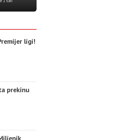
remijer ligi!
ta prekinu
Miljenik