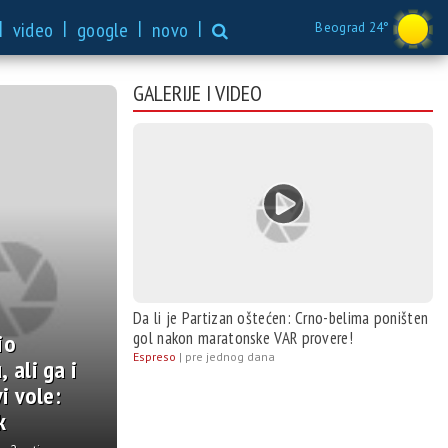
|
|
|
|
video
google
novo
Beograd 24°
GALERIJE I VIDEO
Da li je Partizan oštećen: Crno-belima poništen
gol nakon maratonske VAR provere!
Espreso
|
pre jednog dana
elima poništen gol nakon