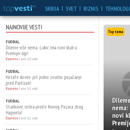
|
|
|
SRBIJA
SVET
BIZNIS
TEHNOLOGI
NAJNOVIJE VESTI
FUDBAL
Dileme više nema: Lukić ima novi klub u
Premijer ligi!
Espreso
|
pre 10 sati
FUDBAL
Hetafe doveo još jedno zvučno pojačanje
pred Partizan!
Espreso
|
pre 11 sati
Petrović otvorio
Napustio
e
FUDBAL
dušu: Igrači za
Humsku, ali
ć ima
Stanković rotira protiv Novog Pazara zbog
Hapoela!
pet minuta
dalje svi vo
u
Espreso
|
pre 11 sati
prekinu
Miljenik
gi!
razgovor kada
navijača šo