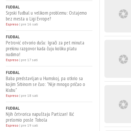
FUDBAL
Srpski fudbal u velikom problemu: Ostajemo
bez mesta u Ligi Evrope?
Espreso
|
pre 16 sati
FUDBAL
Petrović otvorio dušu: Igrači za pet minuta
prekinu razgovor kada čuju koliku platu
nudimo!
Espreso
|
pre 17 sati
FUDBAL
Baba predstavljan u Humskoj, pa otkrio sa
kojim Srbinom se čuo: "Nije mnogo pričao o
klubu"
Espreso
|
pre 18 sati
FUDBAL
Njih četvorica napuštaju Partizan! Ilić
prelomio posle Tobola
Espreso
|
pre 19 sati