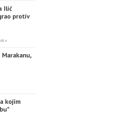
Ilić
grao protiv
sti »
 Marakanu,
sa kojim
ubu"