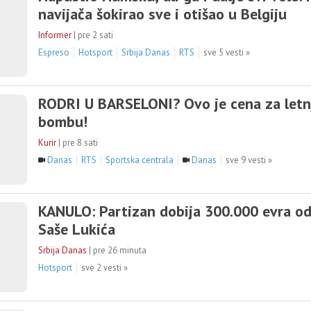
navijača šokirao sve i otišao u Belgiju
Informer
|
pre 2 sati
Espreso
Hotsport
Srbija Danas
RTS
sve 5 vesti »
RODRI U BARSELONI? Ovo je cena za letn
bombu!
Kurir
|
pre 8 sati
Danas
RTS
Sportska centrala
Danas
sve 9 vesti »
KANULO: Partizan dobija 300.000 evra od
Saše Lukića
Srbija Danas
|
pre 26 minuta
Hotsport
sve 2 vesti »