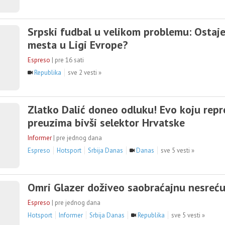
Srpski fudbal u velikom problemu: Ostaj
mesta u Ligi Evrope?
Espreso
|
pre 16 sati
Republika
sve 2 vesti »
Zlatko Dalić doneo odluku! Evo koju repr
preuzima bivši selektor Hrvatske
Informer
|
pre jednog dana
Espreso
Hotsport
Srbija Danas
Danas
sve 5 vesti »
Omri Glazer doživeo saobraćajnu nesreću
Espreso
|
pre jednog dana
Hotsport
Informer
Srbija Danas
Republika
sve 5 vesti »