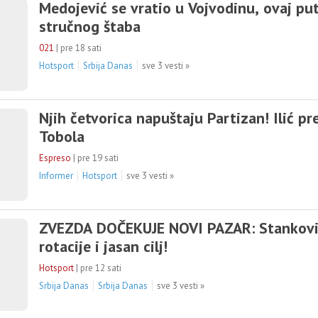
Medojević se vratio u Vojvodinu, ovaj pu
stručnog štaba
021
|
pre 18 sati
Hotsport
Srbija Danas
sve 3 vesti »
Njih četvorica napuštaju Partizan! Ilić p
Tobola
Espreso
|
pre 19 sati
Informer
Hotsport
sve 3 vesti »
ZVEZDA DOČEKUJE NOVI PAZAR: Stankovi
rotacije i jasan cilj!
Hotsport
|
pre 12 sati
Srbija Danas
Srbija Danas
sve 3 vesti »