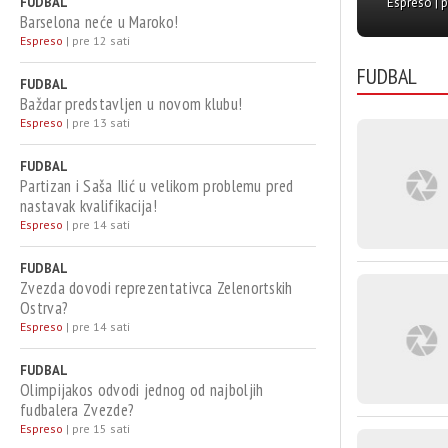
ati
FUDBAL
Espreso | pre 17 sati
Informer | pre 2 sat
čuju koliku platu
sve i otišao
Barselona neće u Maroko!
Espreso
|
pre 12 sati
nudimo!
Belgiju
FUDBAL
FUDBAL
Baždar predstavljen u novom klubu!
Espreso
|
pre 13 sati
FUDBAL
Partizan i Saša Ilić u velikom problemu pred
nastavak kvalifikacija!
Espreso
|
pre 14 sati
FUDBAL
Zvezda dovodi reprezentativca Zelenortskih
Ostrva?
Espreso
|
pre 14 sati
FUDBAL
Olimpijakos odvodi jednog od najboljih
fudbalera Zvezde?
Espreso
|
pre 15 sati