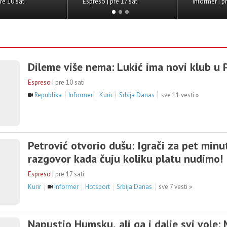
i
Espreso | pre jednog dana
 u
Dileme više nema: Lukić ima novi klub u P
Espreso
|
pre 10 sati
Republika
Informer
Kurir
Srbija Danas
sve 11 vesti »
Petrović otvorio dušu: Igrači za pet minu
razgovor kada čuju koliku platu nudimo!
Espreso
|
pre 17 sati
Kurir
Informer
Hotsport
Srbija Danas
sve 7 vesti »
Napustio Humsku, ali ga i dalje svi vole: 