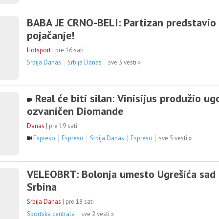
BABA JE CRNO-BELI: Partizan predstavio
pojačanje!
Hotsport
|
pre 16 sati
Srbija Danas
Srbija Danas
sve 3 vesti »
Real će biti silan: Vinisijus produžio ug
ozvaničen Diomande
Danas
|
pre 19 sati
Espreso
Espreso
Srbija Danas
Espreso
sve 5 vesti »
VELEOBRT: Bolonja umesto Ugrešića sad 
Srbina
Srbija Danas
|
pre 18 sati
Sportska centrala
sve 2 vesti »