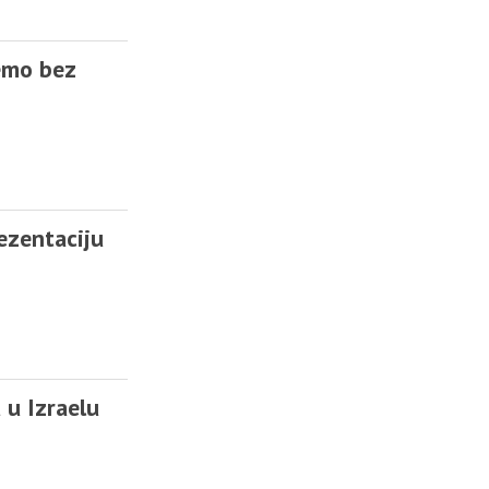
emo bez
ezentaciju
 u Izraelu