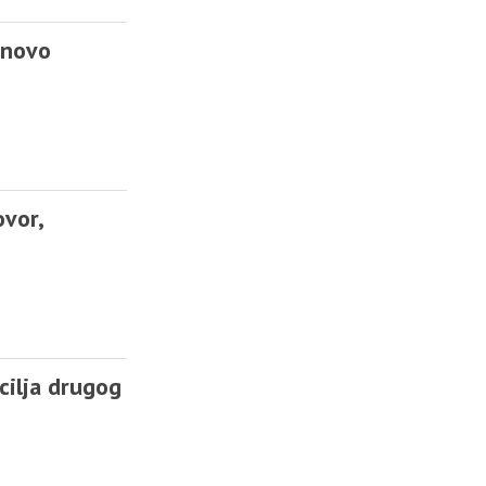
 novo
ovor,
cilja drugog