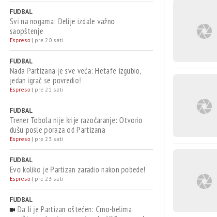
FUDBAL
Svi na nogama: Delije izdale važno
saopštenje
Espreso
|
pre 20 sati
FUDBAL
Nada Partizana je sve veća: Hetafe izgubio,
jedan igrač se povredio!
Espreso
|
pre 21 sati
FUDBAL
Trener Tobola nije krije razočaranje: Otvorio
dušu posle poraza od Partizana
Espreso
|
pre 23 sati
FUDBAL
Evo koliko je Partizan zaradio nakon pobede!
Espreso
|
pre 23 sati
FUDBAL
Da li je Partizan oštećen: Crno-belima