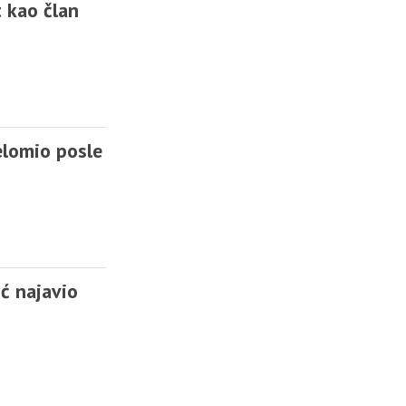
t kao član
relomio posle
ć najavio