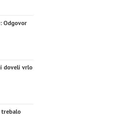
e: Odgovor
 doveli vrlo
 trebalo