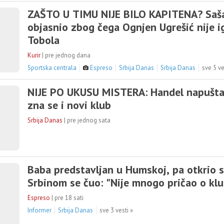
ZAŠTO U TIMU NIJE BILO KAPITENA? Saša 
objasnio zbog čega Ognjen Ugrešić nije i
Tobola
Kurir
|
pre jednog dana
Sportska centrala
Espreso
Srbija Danas
Srbija Danas
sve 5 ve
NIJE PO UKUSU MISTERA: Handel napušta
zna se i novi klub
Srbija Danas
|
pre jednog sata
Baba predstavljan u Humskoj, pa otkrio 
Srbinom se čuo: "Nije mnogo pričao o kl
Espreso
|
pre 18 sati
Informer
Srbija Danas
sve 3 vesti »