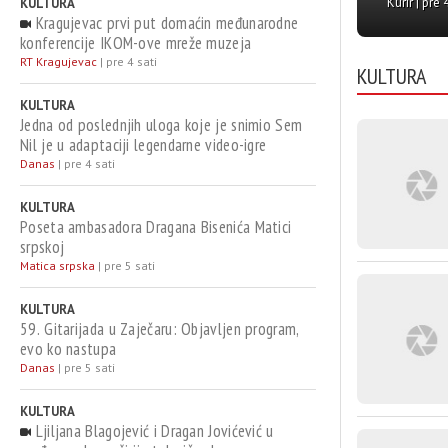
Danas | pre 28 minuta
Danas | pre 2 sati
KULTURA
najgledanijih
Kragujevac prvi put domaćin međunarodne
konferencije IKOM-ove mreže muzeja
RT Kragujevac
|
pre 4 sati
KULTURA
KULTURA
Jedna od poslednjih uloga koje je snimio Sem
Nil je u adaptaciji legendarne video-igre
Danas
|
pre 4 sati
KULTURA
Poseta ambasadora Dragana Bisenića Matici
srpskoj
Matica srpska
|
pre 5 sati
KULTURA
59. Gitarijada u Zaječaru: Objavljen program,
evo ko nastupa
Danas
|
pre 5 sati
KULTURA
Ljiljana Blagojević i Dragan Jovićević u