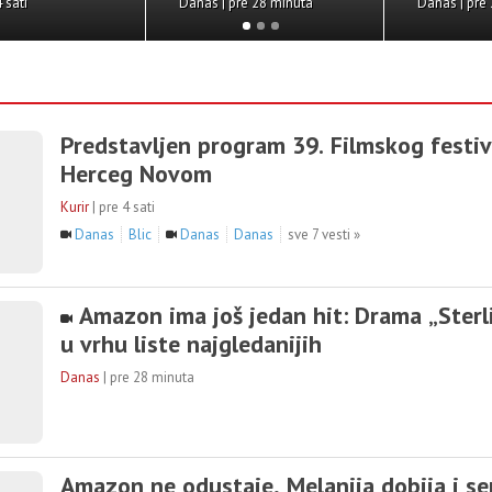
RT Kragujevac | pre 4 sati
RT Kr
Predstavljen program 39. Filmskog festiv
Herceg Novom
Kurir
|
pre 4 sati
Danas
Blic
Danas
Danas
sve 7 vesti »
Amazon ima još jedan hit: Drama „Sterli
u vrhu liste najgledanijih
Danas
|
pre 28 minuta
Amazon ne odustaje, Melanija dobija i se