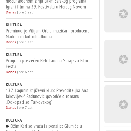
međunarodnom žiriju takmičarskog programa
Igrani film na 39. Festivalu u Herceg Novom
Danas
|
pre 5 sati
KULTURA
Preminuo je Vilijam Orbit, muzičar i producent
Madoninih kultnih albuma
Danas
|
pre 5 sati
KULTURA
Program posvećen Beli Taru na Sarajevo Film
Festu
Danas
|
pre 6 sati
KULTURA
137. Lagunin književni klub: Prevoditeljka Ana
Jakovljević Radunović govoriće o romanu
„Dokopati se Tarkovskog“
Danas
|
pre 7 sati
KULTURA
Džim Keri se vraća iz penzije: Glumiće u