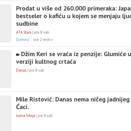
Prodat u više od 260.000 primeraka: Japa
bestseler o kafiću u kojem se menjaju lju
sudbine
ATA Stars
|
pre 8 sati
Domino
sve 2 vesti »
Džim Keri se vraća iz penzije: Glumiće u
verziji kultnog crtaća
Danas
|
pre 8 sati
Mile Ristović: Danas nema ničeg jadnijeg
Ćaci.
Južna Srbija
|
pre 8 sati