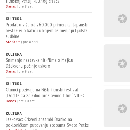
filmskoj verziji kultnog crtaća
Danas
|
pre 8 sati
KULTURA
Prodat u više od 260.000 primeraka: Japanski
bestseler o kafiću u kojem se menjaju ljudske
sudbine
ATA Stars
|
pre 8 sati
KULTURA
Snimanje nastavka hit-filma o Majklu
Džeksonu počinje uskoro
Danas
|
pre 9 sati
KULTURA
Glumci pozivaju na Niški filmski festival:
„Dođite da zajedno proslavimo film!“ VIDEO
Danas
|
pre 10 sati
KULTURA
Leskovac: Crkveni ansambl Branko na
pokloničkom putovanju stopama Svete Petke