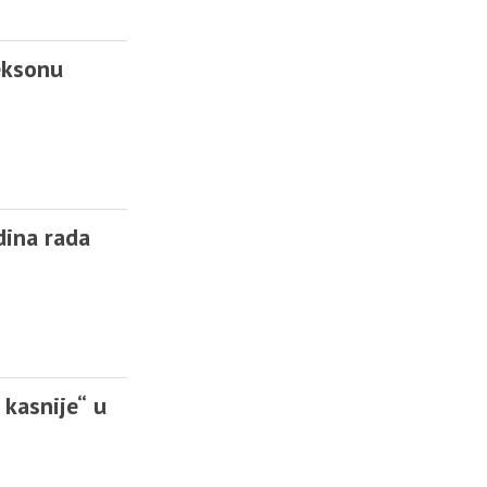
eksonu
dina rada
kasnije“ u