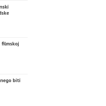
nski
dske
 filmskoj
 nego biti