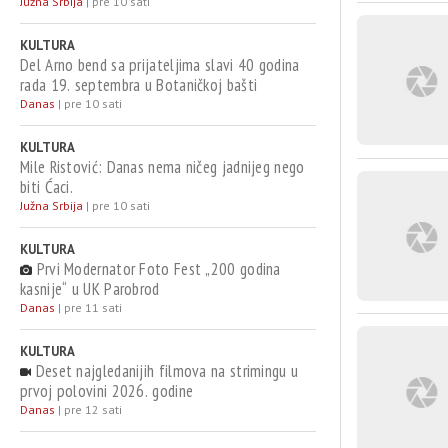
Južna Srbija
|
pre 10 sati
KULTURA
Del Arno bend sa prijateljima slavi 40 godina
rada 19. septembra u Botaničkoj bašti
Danas
|
pre 10 sati
KULTURA
Mile Ristović: Danas nema ničeg jadnijeg nego
biti Ćaci.
Južna Srbija
|
pre 10 sati
KULTURA
Prvi Modernator Foto Fest „200 godina
kasnije“ u UK Parobrod
Danas
|
pre 11 sati
KULTURA
Deset najgledanijih filmova na strimingu u
prvoj polovini 2026. godine
Danas
|
pre 12 sati