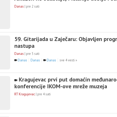
Danas
|
pre 2 sati
59. Gitarijada u Zaječaru: Objavljen prog
nastupa
Danas
|
pre 5 sati
Danas
Danas
Danas
sve 4 vesti »
Kragujevac prvi put domaćin međunar
konferencije IKOM-ove mreže muzeja
RT Kragujevac
|
pre 4 sati