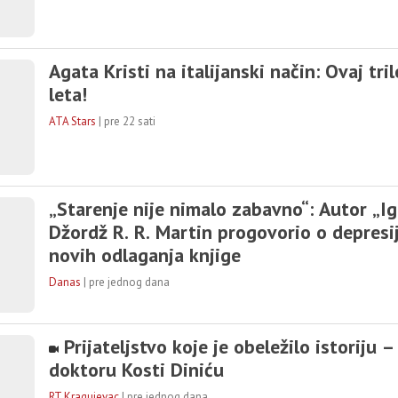
Agata Kristi na italijanski način: Ovaj tril
leta!
ATA Stars
|
pre 22 sati
„Starenje nije nimalo zabavno“: Autor „Ig
Džordž R. R. Martin progovorio o depresij
novih odlaganja knjige
Danas
|
pre jednog dana
Prijateljstvo koje je obeležilo istoriju –
doktoru Kosti Diniću
RT Kragujevac
|
pre jednog dana