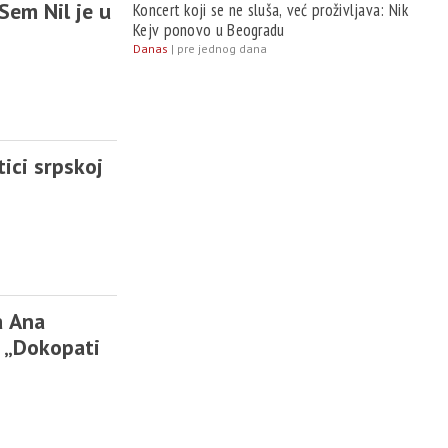
Sem Nil je u
Koncert koji se ne sluša, već proživljava: Nik
Kejv ponovo u Beogradu
Danas
|
pre jednog dana
ici srpskoj
a Ana
 „Dokopati