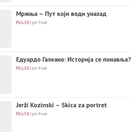
Мржња – Пут који води уназад
P.U.L.S.E
|
pre 9 sati
Едуардо Галеано: Историја се понавља?
P.U.L.S.E
|
pre 9 sati
Jerži Kozinski – Skica za portret
P.U.L.S.E
|
pre 9 sati