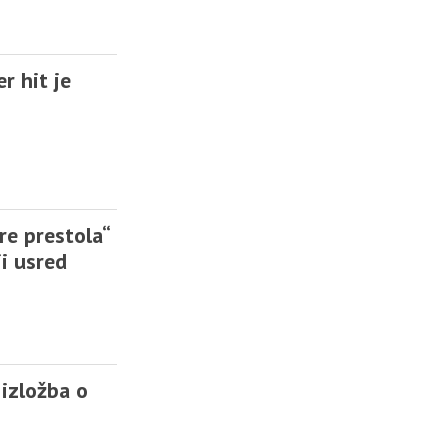
er hit je
re prestola“
i usred
 izložba o