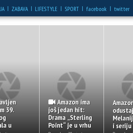
|
|
|
|
|
JA
ZABAVA
LIFESTYLE
SPORT
facebook
twitter
Galerije i video
pen
ver
Danas
Kragujevac prvi put
domaćin međunarodne
ja
konferencije IKOM-ove
obe
mreže muzeja
o d