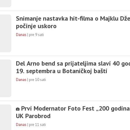
Snimanje nastavka hit-filma o Majklu Dž
počinje uskoro
Danas
|
pre 9 sati
Del Arno bend sa prijateljima slavi 40 go
19. septembra u Botaničkoj bašti
Danas
|
pre 10 sati
Prvi Modernator Foto Fest „200 godina 
UK Parobrod
Danas
|
pre 11 sati