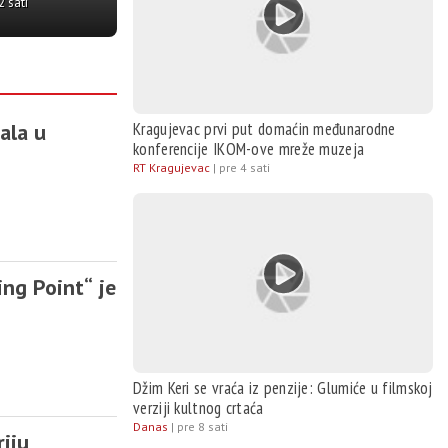
agujevac | pre jednog dana
ala u
Kragujevac prvi put domaćin međunarodne
konferencije IKOM-ove mreže muzeja
RT Kragujevac
|
pre 4 sati
ng Point“ je
Džim Keri se vraća iz penzije: Glumiće u filmskoj
verziji kultnog crtaća
Danas
|
pre 8 sati
riju