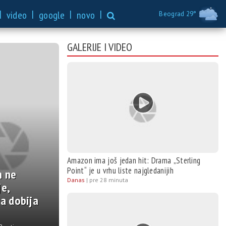
|
|
|
|
video
google
novo
Beograd 29°
GALERIJE I VIDEO
Džim Keri se vraća iz
zije: Glumiće u filmskoj
ziji kultnog crtaća
 | pre 8 sati
Amazon ima još jedan hit: Drama „Sterling
Point“ je u vrhu liste najgledanijih
Danas
|
pre 28 minuta
Prijateljstvo koje je
ležilo istoriju – izložba
oktoru Kosti Diniću