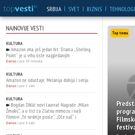
|
|
|
SRBIJA
SVET
BIZNIS
TEHNOLOGI
NAJNOVIJE VESTI
KULTURA
Amazon ima još jedan hit: Drama „Sterling
Point“ je u vrhu liste najgledanijih
Danas
|
pre 35 minuta
KULTURA
Amazon ne odustaje, Melanija dobija i seriju
Danas
|
pre 2 sati
KULTURA
Amazon ima
Amazon ne
Bogdan Diklić novi laureat Nagrade „Milan
još jedan hit:
odustaje,
Žmukić“, a u trci za Zlatnu mimozu i naši
filmovi „Tri nedelje posle“, „Oče naš“ i
Drama „Sterling
Melanija dobi
„Pukotina u ledu“: Najavljen program 39.
Danas
|
pre 4 sati
Point“ je u vrhu
i seriju
Festivala Herceg Novi
om
liste